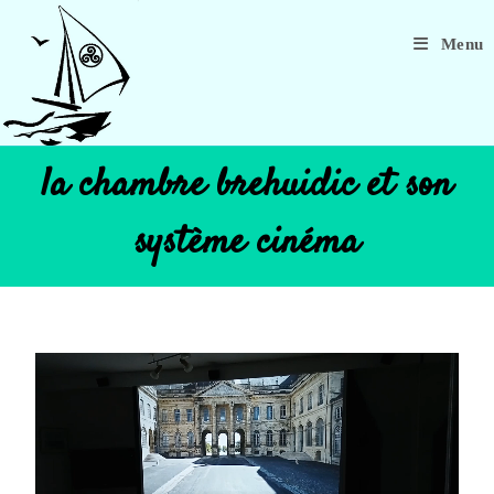
Menu
la chambre brehuidic et son
système cinéma